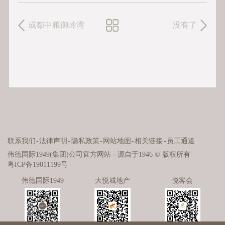
成都中粮御岭湾
没有了
联系我们
-
法律声明
-
隐私政策
-
网站地图
-
相关链接
-
员工通道
伟德国际1949(集团)公司官方网站 - 源自于1946 © 版权所有
粤ICP备19011199号
伟德国际1949
大悦城地产
悦客会