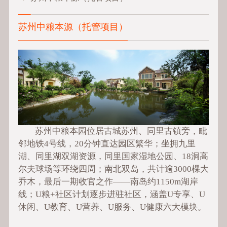
苏州中粮本源（托管项目）
苏州中粮本园位居古城苏州、同里古镇旁，毗
邻地铁4号线，20分钟直达园区繁华；坐拥九里
湖、同里湖双湖资源，同里国家湿地公园、18洞高
尔夫球场等环绕四周；南北双岛，共计逾3000棵大
乔木，最后一期收官之作——南岛约1150m湖岸
线；U粮+社区计划逐步进驻社区，涵盖U专享、U
休闲、U教育、U营养、U服务、U健康六大模块。