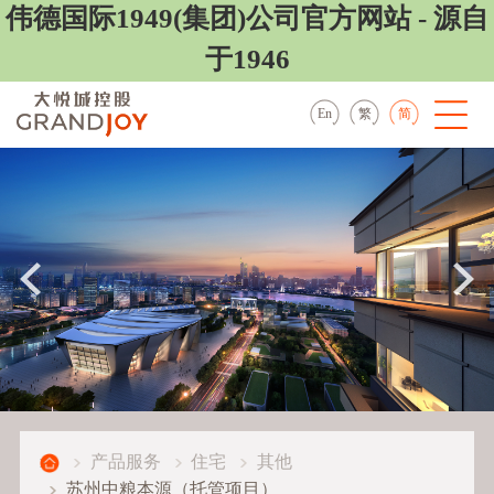
伟德国际1949(集团)公司官方网站 - 源自
于1946
En
繁
简
产品服务
住宅
其他
苏州中粮本源（托管项目）